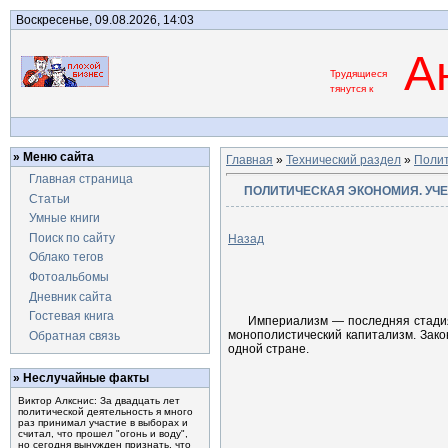
Воскресенье, 09.08.2026, 14:03
Ан
Трудящиеся
тянутся к
» Меню сайта
Главная
»
Технический раздел
»
Полит
Главная страница
ПОЛИТИЧЕСКАЯ ЭКОНОМИЯ. УЧЕБ
Статьи
Умные книги
Поиск по сайту
Назад
Облако тегов
Фотоальбомы
Дневник сайта
Гостевая книга
Империализм — последняя стадия
монополистический капитализм. Зако
Обратная связь
одной стране.
» Неслучайные факты
Виктор Алкснис: За двадцать лет
политической деятельность я много
раз принимал участие в выборах и
считал, что прошел "огонь и воду",
но сегодня вынужден признать, что