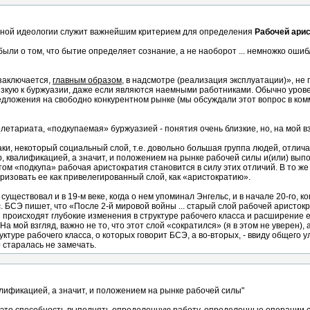
азной идеологии служит важнейшим критерием для определения
Рабочей ари
ыли о том, что бытие определяет сознание, а не наоборот ... немножко ошибли
заключается,
главным образом
, в надсмотре (реализация эксплуатации)», не
изкую к буржуазии, даже если являются наемными работниками. Обычно урове
едложения на свободно конкурентном рынке (мы обсуждали этот вопрос в комме
летариата, «подкупаемая» буржуазией - понятия очень близкие, но, на мой в
таки, некоторый социальный слой, т.е. довольно большая группа людей, отли
, квалификацией, а значит, и положением на рынке рабочей силы и(или) вы
м «подкупа» рабочая аристократия становится в силу этих отличий. В то же
ризовать ее как привелегированный слой, как «аристократию».
существовал и в 19-м веке, когда о нем упоминал Энгельс, и в начале 20-го, 
с. БСЭ пишет, что «После 2-й мировой войны ... старый слой рабочей аристо
 происходят глубокие изменения в структуре рабочего класса и расширение 
 мой взгляд, важно не то, что этот слой «сократился» (я в этом не уверен), 
руктуре рабочего класса, о которых говорит БСЭ, а во-вторых, - ввиду общег
 старалась не замечать.
лификацией, а значит, и положением на рынке рабочей силы"