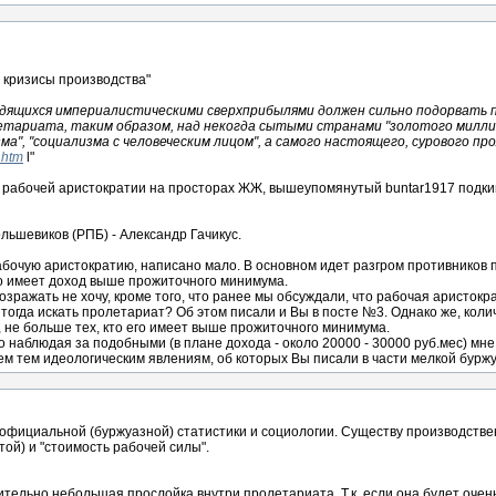
и кризисы производства"
ящихся империалистическими сверхприбылями должен сильно подорвать п
тариата, таким образом, над некогда сытыми странами "золотого миллиар
"социализма с человеческим лицом", а самого настоящего, сурового пролетарского 
.htm
l"
 рабочей аристократии на просторах ЖЖ, вышеупомянутый buntar1917 подкин
льшевиков (РПБ) - Александр Гачикус.
рабочую аристократию, написано мало. В основном идет разгром противников п
то имеет доход выше прожиточного минимума.
возражать не хочу, кроме того, что ранее мы обсуждали, что рабочая аристок
е тогда искать пролетариат? Об этом писали и Вы в посте №3. Однако же, ко
 не больше тех, кто его имеет выше прожиточного минимума.
о наблюдая за подобными (в плане дохода - около 20000 - 30000 руб.мес) мне
 тем идеологическим явлениям, об которых Вы писали в части мелкой буржу
официальной (буржуазной) статистики и социологии. Существу производствен
ой) и "стоимость рабочей силы".
ительно небольшая прослойка внутри пролетариата. Т.к. если она будет очень