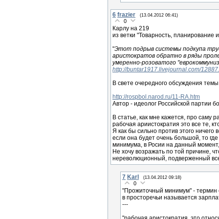
6
frazier
(13.04.2012 06:41)
0
Карлу на 219
из ветки "Товарность, планирование 
"
Этот подрыв системы подкупа труд
аристократов обратно в ряды проле
умеренно-розоватого "еврокоммунизма", 
http://buntar1917.livejournal.com/12887
В свете очередного обсуждения темы
http://rospbol.narod.ru/11-RA.htm
Автор - идеолог Российской партии бо
В статье, как мне кажется, про саму 
рабочая ариистократия это все те, к
Я как бы сильно против этого ничего 
если она будет очень большой, то гд
минимума, в Росии на данный момент,
Не хочу возражать по той причине, чт
нереволюционный, подверженный всем
7
Karl
(13.04.2012 09:18)
0
"Прожиточный минимум" - термин 
в просторечьи называется зарплат
---
"рабочая аристократия, это относ