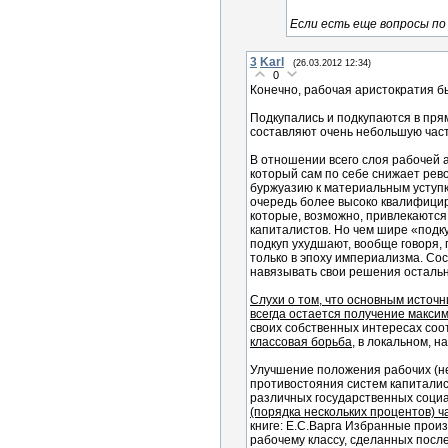
Если есть еще вопросы по 
3
Karl
(26.03.2012 12:34)
0
Конечно, рабочая аристократия бы
Подкупались и подкупаются в пря
составляют очень небольшую част
В отношении всего слоя рабочей 
который сам по себе снижает рево
буржуазию к материальным уступк
очередь более высоко квалифици
которые, возможно, привлекаются
капиталистов. Но чем шире «подк
подкуп ухудшают, вообще говоря, 
только в эпоху империализма. Сос
навязывать свои решения осталь
Слухи о том, что основным источ
всегда остается получение макси
своих собственных интересах соо
классовая борьба
, в локальном, 
Улучшение положения рабочих (не 
противостояния систем капиталис
различных государственных соци
(порядка нескольких процентов) ч
книге: Е.С.Варга Избранные произ
рабочему классу, сделанных посл