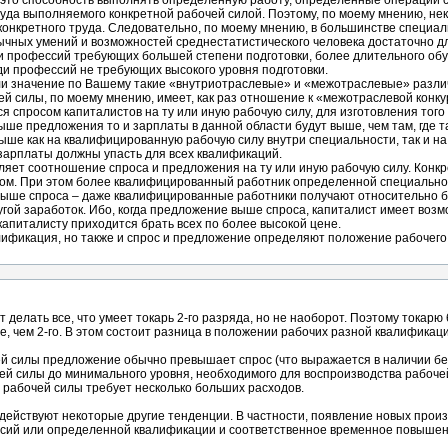
 это способность выполнять определенную работу, определенные операции с о
руда выполняемого конкретной рабочей силой. Поэтому, по моему мнению, нек
 конкретного труда. Следовательно, по моему мнению, в большинстве специа
бычных умений и возможностей среднестатистического человека достаточно 
еди профессий требующих большей степени подготовки, более длительного об
и профессий не требующих высокого уровня подготовки.
 ли значение по Вашему такие «внутриотраслевые» и «межотраслевые» разл
й силы, по моему мнению, имеет, как раз отношение к «межотраслевой конку
 спросом капиталистов на ту или иную рабочую силу, для изготовления того 
ше предложения то и зарплаты в данной области будут выше, чем там, где та
ше как на квалифицированную рабочую силу внутри специальности, так и на
 зарплаты должны упасть для всех квалификаций.
ляет соотношение спроса и предложения на ту или иную рабочую силу. Конк
лом. При этом более квалифицированный работник определенной специально
 выше спроса – даже квалифицированные работники получают относительно 
угой заработок. Ибо, когда предложение выше спроса, капиталист имеет воз
апиталисту приходится брать всех по более высокой цене.
алификация, но также и спрос и предложение определяют положение рабочего
ет делать все, что умеет токарь 2-го разряда, но не наоборот. Поэтому токарю
ее, чем 2-го. В этом состоит разница в положении рабочих разной квалификац
чей силы предложение обычно превышает спрос (что выражается в наличии б
 силы до минимального уровня, необходимого для воспроизводства рабочей 
рабочей силы требует несколько больших расходов.
действуют некоторые другие тенденции. В частности, появление новых прои
ий или определенной квалификации и соответственное временное повышени