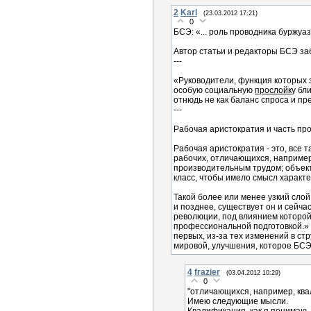
2
Karl
(23.03.2012 17:21)
0
БСЭ: «... роль проводника буржу
Автор статьи и редакторы БСЭ заб
---
«Руководители, функция которых 
особую социальную
прослойк
у бл
отнюдь не как баланс спроса и пр
---
Рабочая аристократия и часть про
Рабочая аристократия - это, все 
рабочих, отличающихся, например
производительным трудом; объекто
класс, чтобы имело смысл характе
Такой более или менее узкий слой 
и позднее, существует он и сейча
революции, под влиянием которой
профессиональной подготовкой.» На
первых, из-за тех изменений в ст
мировой, улучшения, которое БСЭ
4
frazier
(03.04.2012 10:29)
0
"отличающихся, например, ква
Имею следующие мысли.