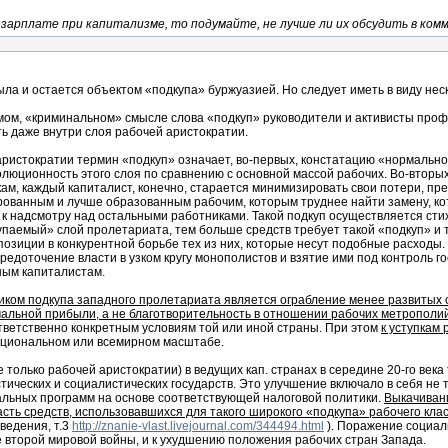
зарплате при капитализме, то подумайте, не лучше ли их обсудить в комме
ла и остается объектом «подкупа» буржуазией. Но следует иметь в виду нес
мом, «криминальном» смысле слова «подкуп» руководители и активисты проф
ь даже внутри слоя рабочей аристократии.
аристократии термин «подкуп» означает, во-первых, констатацию «нормальн
люционность этого слоя по сравнению с основной массой рабочих. Во-вторых,
ам, каждый капиталист, конечно, старается минимизировать свои потери, пре
рованным и лучше образованным рабочим, которым труднее найти замену, ко
 к надсмотру над остальными работниками. Такой подкуп осуществляется стих
упаемый» слой пролетариата, тем больше средств требует такой «подкуп» и т
позиции в конкурентной борьбе тех из них, которые несут подобные расходы
редоточение власти в узком кругу монополистов и взятие ими под контроль 
ным капиталистам.
ником подкупа западного пролетариата является ограбление менее развитых 
мальной прибыли, а не благотворительность в отношении рабочих метрополий
тветственно конкретным условиям той или иной страны. При этом
к уступкам 
национальном или всемирном масштабе.
только рабочей аристократии) в ведущих кап. странах в середине 20-го век
тических и социалистических государств. Это улучшение включало в себя не
альных программ на основе соответствующей налоговой политики.
Выкачиван
асть средств, использовавшихся для такого широкого «подкупа» рабочего кла
ведения, т.3
http://znanie-vlast.livejournal.com/344494.html
). Поражение социал
е второй мировой войны, и к ухудшению положения рабочих стран Запада.