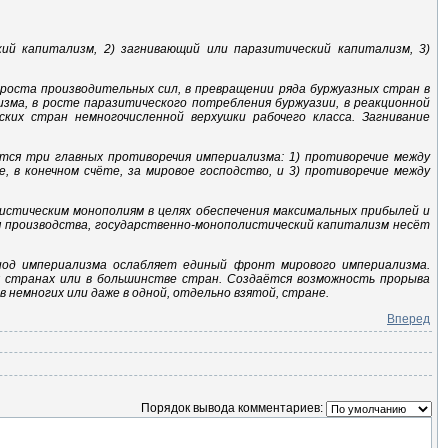
кий капитализм, 2) загнивающий или паразитический капитализм, 3)
 роста производительных сил, в превращении ряда буржуазных стран в
изма, в росте паразитического потребления буржуазии, в реакционной
ких стран немногочисленной верхушки рабочего класса. Загнивание
ются три главных противоречия империализма: 1) противоречие между
 в конечном счёте, за мировое господство, и 3) противоречие между
истическим монополиям в целях обеспечения максимальных прибылей и
я производства, государственно-монополистический капитализм несёт
риод империализма ослабляет единый фронт мирового империализма.
х странах или в большинстве стран. Создаётся возможность прорыва
 немногих или даже в одной, отдельно взятой, стране.
Вперед
Порядок вывода комментариев: