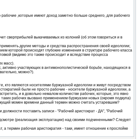
о рабочие ,которые имеют доход заметно больше среднего, для рабочего
чет сверприбылей выкачиваемых из колоний (об этом говориться и в
а применять другие методы и средства распространения своей идеологии;
нием которой происходят глубокие изменения в структуре рабочего класса
овкой (видимо это также происходит и вследствие процесса
х масс).
, активно участвующих в антимонополистической борьбе, находящихся в
овательно, можно?).
 те, кто являются носителями буржуазной идеологии и живут посредством
истократией были не просто рабочие - носители буржуазной идеологии, а
встретить, и в довольно немалом количестве рабочих, которые, это явно
ие таких рабочих вызвано применением буржуазии новых (окромя подкупа)
 текущий момен времени данный термин можно считать устаревшим?
 должности поставить записи - "Рабочий аристократ - ДА", "Рабочий
надсмотре (реализация эксплуатации) над своими подчиненными? Следует
ат, а термин рабочая аристократия - таки, имеет отношение к прослойке