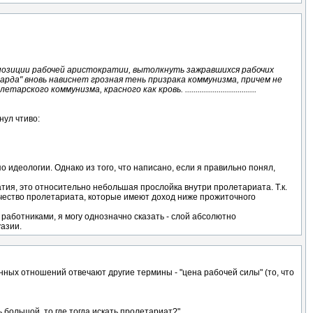
озиции рабочей аристократии, вытолкнуть зажравшихся рабочих
да" вновь нависнет грозная тень призрака коммунизма, причем не
коммунизма, красного как кровь. ..................................
ул чтиво:
о идеологии. Однако из того, что написано, если я правильно понял,
ратия, это относительно небольшая прослойка внутри пролетариата. Т.к.
личество пролетариата, которые имеют доход ниже прожиточного
 работниками, я могу однозначно сказать - слой абсолютно
азии.
ных отношений отвечают другие термины - "цена рабочей силы" (то, что
 большой, то где тогда искать пролетариат?"