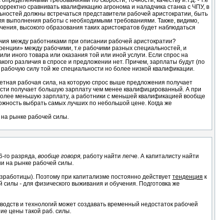
пределенными требованиями по скорости, точности, качеству и.т.д. - т.е
орректно сравнивать квалификацию агронома и наладчика станка с ЧПУ, в
льностей должны встречаться представители рабочей аристократии, быть
для выполнения работы с необходимыми требованиями. Также, видимо,
учения, высокого образования таких аристократов будет наблюдаться
ичия между работниками при описании рабочей аристократии?
ренции» между рабочими, т.е рабочими разных специальностей, и
или иного товара или оказания той или иной услуги. Если спрос на
кого различия в спросе и предложении нет. Причем, зарплаты будут (по
 рабочую силу той же специальности но более низкой квалификации.
ретная рабочая сила, на которую спрос выше предложения получает
сти получает большую зарплату чем менее квалифицированный. А при
более меньшую зарплату, а работники с меньшей квалификацией вообще
можность выбрать самых лучших по небольшой цене. Когда же
 на рынке рабочей силы.
 6-го разряда,
вообще говоря
, работу найти легче. А капиталисту найти
ии на рынке рабочей силы.
езработицы). Поэтому при капитализме постоянно действует
тенденция
к
силы - для физического выживания и обучения. Подготовка же
зводств и технологий может создавать временный недостаток рабочей
е цены такой раб. силы.