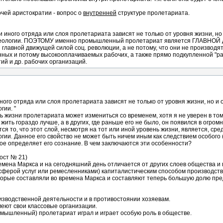
бочей аристократии - вопрос о
внутренней
структуре пролетариата.
иного отряда или слоя пролетариата зависят не только от уровня жизни, но 
деологии. ПОЭТОМУ именно промышленный пролетариат является ГЛАВНОЙ д
главной движущей силой соц. революции, а не потому, что они не производя
ных и потому высокооплачиваемых рабочих, а также прямо подкупленной "ра
ий и др. рабочих организаций.
ого отряда или слоя пролетариата зависят не только от уровня жизни, но и о
гии. "
нь жизни пролетариата может измениться со временем, хотя я не уверен в том,
ить гораздо лучше, а в других, где раньше его не было, он появился в огром
 то, что этот слой, несмотря на тот или иной уровень жизни, является, сред
гии. Данное его свойство не может быть ничем иным как следствием особого
е определяет его сознание. В чем заключаются эти особенности?
ост № 21)
мена Маркса и на сегодняшний день отличается от других слоев общества 
 сферой услуг или ремесленниками) капиталистическим способом производст
торые составляли во времена Маркса и составляют теперь большую долю пр
изводственной деятельности и в противостоянии хозяевам.
меют свои классовые организации.
омышленный) пролетариат играл и играет особую роль в обществе.