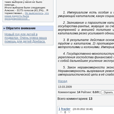
таких выборов у меня не было
никогда...
Итоги выборов были следующие:
Алкснис - 3175 голосов (41,3%)... Я
1. Империализм есть особая и 
торжествовал...
Но выяснилось, что
умирающий капитализм, канун социа
наша радость была
преждевременной...
2. Загнивание и паразитизм кап
государства-рантье, живущие за сч
» Обратите внимание
внутренней и внешней политике им
капитализма резко усиливает обнищ
Новый год для детей в
подвалах. Очень нужна ваша
3. В результате действия осно
помощь для детей Донбаса.
трудом и капиталом, 2) противореч
метрополиями и колониями. Импери
4. Государственно-монополисти
укрепления господства финансовой
с собой дальнейшее усиление эксплу
5. Закон неравномерности эко
Неравномерность вызревания револ
империалистической цепи в её слабо
Назад
13.03.2009
Комментарии:
14
Рейтинг:
0.0
/
0
|
Всего комментариев:
13
1
frazier
(23.03.2012 16:40)
0