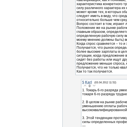
Квалификация, как я понимаю,
характеристика конкретного т
силу различного характера их
может кроме тех, в которых о
следует иметь в виду, что ср
относительно больше чем сред
Вопрос состоит в том, играют
Положение же на рынке рабоче
главным образом, определяется
определенную рабочую силу вы
моему мнению должны быть) вы
Когда спрос сравняется – то и
Получается, что рынок опреде
более высокие зарплаты в це
ситуации, когда предложение
сидят без работы или ищут др
предложение меньше спроса, к
Получается, что не только кв
Как то так получается.
5
Karl
(03.04.2012 11:52)
0
1. Токарь 6-го разряда уме
токаря 6-го разряда трудн
2. В целом на рынке рабо
уменьшению оплаты рабочей
высококвалифицированной 
3. Этой тенденции противо
силы определенных профес
---