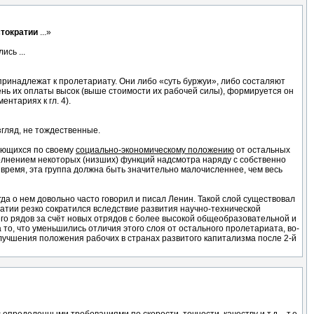
стократии
...»
сь ...
 принадлежат к пролетариату. Они либо «суть буржуи», либо состаляют
нь их оплаты высок (выше стоимости их рабочей силы), формируется он
нтариях к гл. 4).
згляд, не тождественные.
чающихся по своему
социально-экономическому положению
от остальных
полнением некоторых (низших) функций надсмотра наряду с собственно
 время, эта группа должна быть значительно малочисленнее, чем весь
когда о нем довольно часто говорил и писал Ленин. Такой слой существовал
кратии резко сократился вследствие развития научно-технической
его рядов за счёт новых отрядов с более высокой общеобразовательной и
а то, что уменьшились отличия этого слоя от остального пролетариата, во-
о улучшения положения рабочих в странах развитого капитализма после 2-й