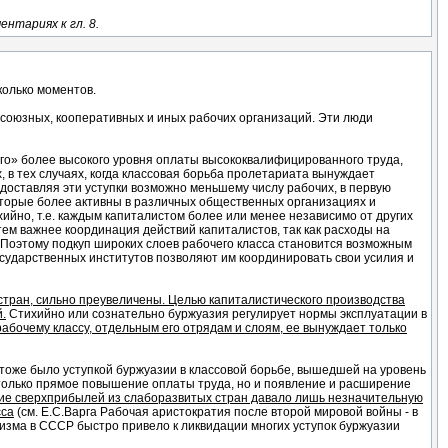
нтариях к гл. 8.
колько моментов.
союзных, кооперативных и иных рабочих организаций. Эти люди
ого» более высокого уровня оплаты высококвалифицированного труда,
 в тех случаях, когда классовая борьба пролетариата вынуждает
доставляя эти уступки возможно меньшему числу рабочих, в первую
торые более активны в различных общественных организациях и
ийно, т.е. каждым капиталистом более или менее независимо от других
ем важнее координация действий капиталистов, так как расходы на
. Поэтому подкуп широких слоев рабочего класса становится возможным
государственных институтов позволяют им координировать свои усилия и
стран, сильно преувеличены. Целью капиталистического производства
.
Стихийно или сознательно буржуазия регулирует нормы эксплуатации в
рабочему классу, отдельным его отрядам и слоям, ее вынуждает только
а тоже было уступкой буржуазии в классовой борьбе, вышедшей на уровень
 только прямое повышение оплаты труда, но и появление и расширение
ие сверхприбылей из слаборазвитых стран давало лишь незначительную
сса
(см. Е.С.Варга Рабочая аристократия после второй мировой войны - в
изма в СССР быстро привело к ликвидации многих уступок буржуазии