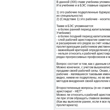
В данной (ХIX) главе учебника упоми
И в учебнике и в БЭС главные характ
1) это рабочие подкупленные буржуаз
их специальности)
2) (Следствие 1) это рабочие - носи
Также в БЭС упоминается:
- в более ранний период капитализма
Учебнике)
- в более поздний период капитализм
- слой рабочей аристократии заметно
и расширение его рядов за счёт нов
пролетаризации работников умственног
- важнейший критерий определения р
- нельзя относить к рабочей аристо
рядах прогрессивных профсоюзов и ма
Вопрос состоит в том, как с данным 
Можно конечное, с учетом вышенаписа
продажи своей рабочей силы. Онако, 
рабочие - являвшиеся таковыми именн
видно, никем не подкуплены, но во м
методов внедрения своей идеологии 
Второстепенные вопросы (я не ставлю
аристократ - НЕТ":
Можно ли относить к рабочей аристо
ли при этом обращать главное вниман
(Как мы выясняли ранее, если я все п
пролетариата).