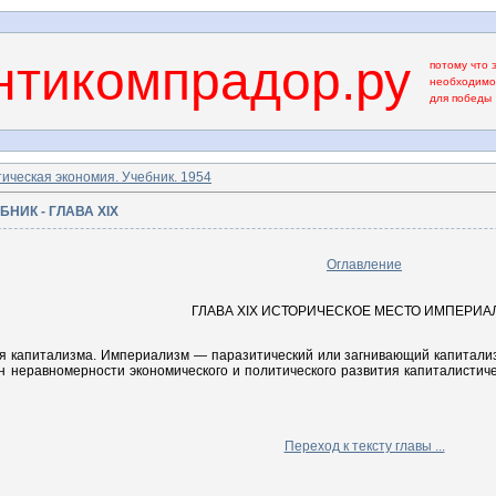
тикомпрадор.ру
потому что 
необходимо
для победы
ическая экономия. Учебник. 1954
НИК - ГЛАВА XIX
Оглавление
ГЛАВА XIX ИСТОРИЧЕСКОЕ МЕСТО ИМПЕРИА
 капитализма. Империализм — паразитический или загнивающий капитализ
н неравномерности экономического и политического развития капиталистич
Переход к тексту главы ...