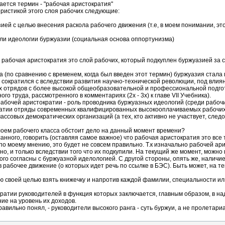
нается термин - "рабочая аристократия"
еристикой этого слоя рабочих следующие:
ией с целью внесения раскола рабочего движения (т.е, в моем понимании, эт
тели идеологии буржуазии (социальная основа оппортунизма)
 рабочая аристократия это слой рабочих, который подкуплен буржуазией за с
а (по сравнению с временем, когда был введен этот термин) буржуазия стал
 сократился с вследствии развития научно-технической революции, под влия
ых отрядов с более высокой общеобразовательной и профессиональной подгот
о труда, рассмотренного в комментариях (2x - 3x) к главе VII Учебника).
абочей аристократии - роль проводника буржуазных идеологий (среди рабочи
кратии отряды современных квалифицированных высокооплачиваемых рабочих
ссовых демократических организаций (а тех, кто активно не участвует, след
слоем рабочего класса обстоит дело на данный момент времени?
нного, говорить (оставляя самое важное) что рабочая аристократия это все
по моему мнению, это будет не совсем правильно. Т.к изначально рабочей ар
о, и только вследствии того что их подкупили. На текущий же момент, можно 
ного согласны с буржуазной иделологией. С другой стороны, опять же, налич
в рабочее движение (о которых идет речь по ссылке в БЭС). Быть может, на
 своей целью взять книжечку и напротив каждой фамилии, специальности или
кратии руководителей в функция которых заключается, главным образом, в 
ие на уровень их доходов.
равильно понял, - руководители высокого ранга - суть буржуи, а не пролетари