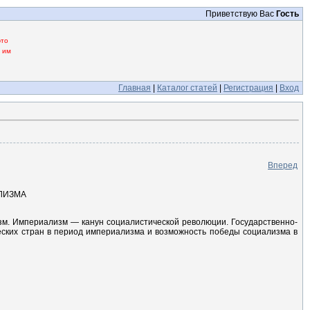
Приветствую Вас
Гость
это
 им
Главная
|
Каталог статей
|
Регистрация
|
Вход
Вперед
ЛИЗМА
м. Империализм — канун социалистической революции. Государственно-
еских стран в период империализма и возможность победы социализма в