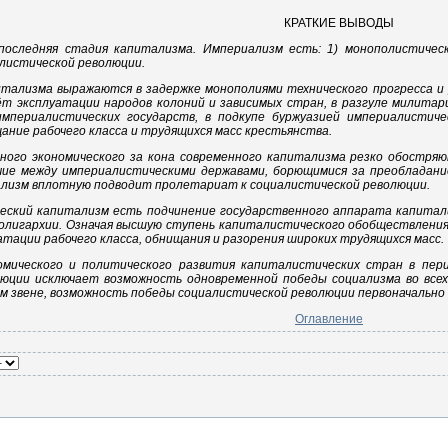
КРАТКИЕ ВЫВОДЫ
последняя стадия капитализма. Империализм есть: 1) монополистичес
листической революции.
итализма выражаются в задержке монополиями технического прогресса и
ёт эксплуатации народов колоний и зависимых стран, в разгуле милитар
периалистических государств, в подкупе буржуазией империалистичес
ание рабочего класса и трудящихся масс крестьянства.
вного экономического за кона современного капитализма резко обостря
ие между империалистическими державами, борющимися за преобладание,
ализм вплотную подводит пролетариат к социалистической революции.
ческий капитализм есть подчинение государственного аппарата капитал
 олигархии. Означая высшую ступень капиталистического обобществлени
атации рабочего класса, обнищания и разорения широких трудящихся масс.
номического и политического развития капиталистических стран в пе
юции исключает возможность одновременной победы социализма во все
м звене, возможность победы социалистической революции первоначально в
Оглавление