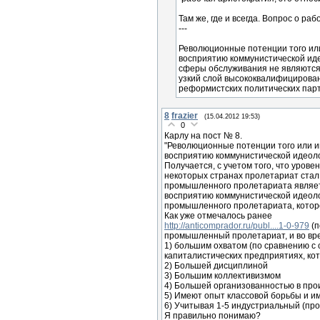
Там же, где и всегда. Вопрос о ра
---
Революционные потенции того или 
восприятию коммунистической и
сферы обслуживания не являются 
узкий слой высококвалифицирован
реформистских политических парт
8
frazier
(15.04.2012 19:53)
0
Карлу на пост № 8.
"Революционные потенции того или ин
восприятию коммунистической идеоло
Получается, с учетом того, что урове
некоторых странах пролетариат стал ж
промышленного пролетариата является
восприятию коммунистической идеоло
промышленного пролетариата, которо
Как уже отмечалось ранее
http://anticomprador.ru/publ....1-0-979
(п
промышленный пролетариат, и во вре
1) большим охватом (по сравнению с
капиталистических предприятиях, ко
2) Большей дисциплиной
3) Большим коллективизмом
4) Большей организованностью в про
5) Имеют опыт классовой борьбы и и
6) Учитывая 1-5 индустриальный (пр
Я правильно понимаю?