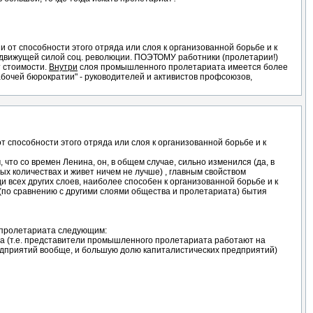
и от способности этого отряда или слоя к организованной борьбе и к
вижущей силой соц. революции. ПОЭТОМУ работники (пролетарии!)
т стоимости.
Внутри
слоя промышленного пролетариата имеется более
бочей бюрократии" - руководителей и активистов профсоюзов,
т способности этого отряда или слоя к организованной борьбе и к
 что со времен Ленина, он, в общем случае, сильно изменился (да, в
ных количествах и живет ничем не лучше) , главным свойством
и всех других слоев, наиболее способен к организованной борьбе и к
 (по сравнению с другими слоями общества и пролетариата) бытия
и пролетариата следующим:
ва (т.е. представители промышленного пролетариата работают на
едприятий вообще, и большую долю капиталистических предприятий)