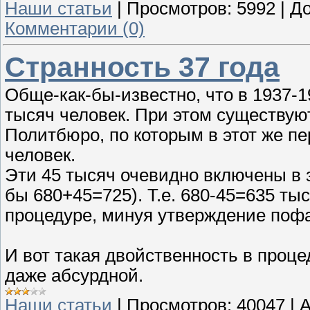
Наши статьи
|
Просмотров:
5992
|
До
Комментарии (0)
Странность 37 года
Обще-как-бы-известно, что в 1937-
тысяч человек. При этом существую
Политбюро, по которым в этот же п
человек.
Эти 45 тысяч очевидно включены в 
бы 680+45=725). Т.е. 680-45=635 ты
процедуре, минуя утверждение поф
И вот такая двойственность в проце
даже абсурдной.
Наши статьи
|
Просмотров:
40047
|
A