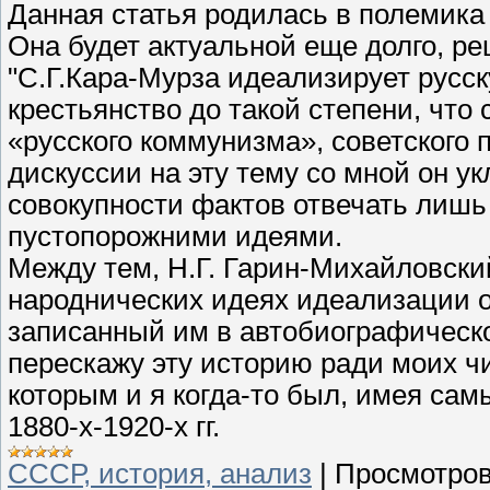
Данная статья родилась в полемика 
Она будет актуальной еще долго, р
"С.Г.Кара-Мурза идеализирует русс
крестьянство до такой степени, что
«русского коммунизма», советского 
дискуссии на эту тему со мной он ук
совокупности фактов отвечать лиш
пустопорожними идеями.
Между тем, Н.Г. Гарин-Михайловски
народнических идеях идеализации о
записанный им в автобиографическо
перескажу эту историю ради моих ч
которым и я когда-то был, имея сам
1880-х-1920-х гг.
СССР, история, анализ
|
Просмотров