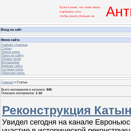
Ант
Если я знаю, что знаю мало,
я добьюсь того,
чтобы узнать больше на
Вход на сайт
Меню сайта
Главная страница
Статьи
Умные книги
Поиск по сайту
Облако тегов
Фотоальбом
Дневник сайта
Гостевая книга
Обратная связь
Главная
»
Статьи
Всего материалов в каталоге
:
845
Показано материалов
:
1-10
Реконструкция Катын
Увидел сегодня на канале Евроньюс
участие в исторической реконструк