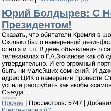
Юрий Болдырев: С Н
Президентом!
Сказать, что обитатели Кремля в шок
Сколько было намеренной дезинфор
слил!» и т.п. В день объявления о
телеканалах о Г.А.Зюганове как об 
утвердительно. И его огромный портр
быть ни малейших сомнений. И даж
адрес ЦИК о намерении провести Съ
успели раструбить как якобы «само
Съезда…
Прочее
|
Просмотров:
5747
|
Добави
Комментарии (0)