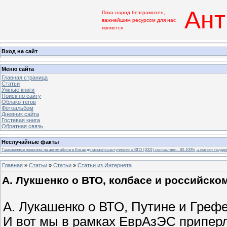
Ант
Пока народ безграмотен,
важнейшим ресурсом для нас
является
Вход на сайт
Меню сайта
Главная страница
Статьи
Умные книги
Поиск по сайту
Облако тегов
Фотоальбом
Дневник сайта
Гостевая книга
Обратная связь
Неслучайные факты
Таможенные пошлины на автомобили в Китае до момента вступления в ВТО (2001) составляли - 80-100%, а импорт под
Главная
»
Статьи
»
Статьи
»
Статьи из Интернета
А. Лукшенко о ВТО, колбасе и российско
А. Лукашенко о ВТО, Путине и Грефе
И вот мы в рамках ЕврАзЭС приперли