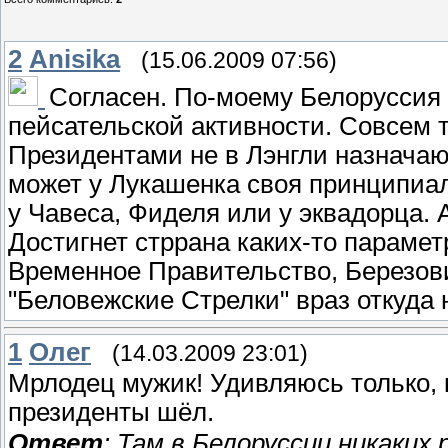
2
Anisika
(15.06.2009 07:56)
Согласен. По-моему Белоруссия
пейсательской активности. Совсем т
Президентами не в Лэнгли назначают
может у Лукашенка своя принципиал
у Чавеса, Фиделя или у эквадорца. 
Достигнет стррана каких-то параметро
Временное Правительство, Березович
"Беловежские Стрелки" враз откуда 
1
Олег
(14.03.2009 23:01)
Мрлодец мужик! Удивляюсь только, к
президенты шёл.
Ответ
: Там в Белоруссии никаких