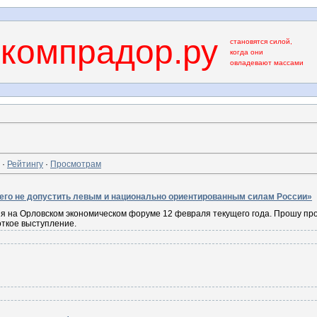
компрадор.ру
становятся силой,
когда они
овладевают массами
·
Рейтингу
·
Просмотрам
его не допустить левым и национально ориентированным силам России»
ия на Орловском экономическом форуме 12 февраля текущего года. Прошу пр
откое выступление.