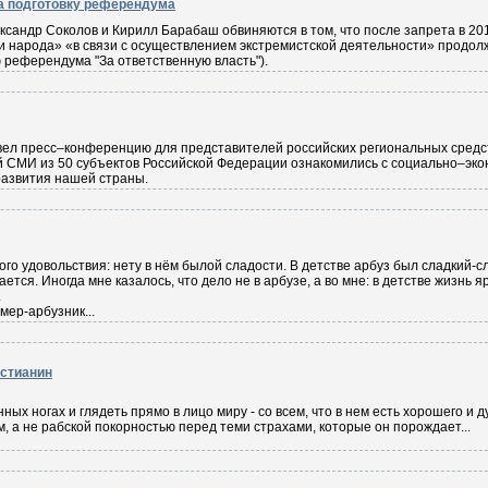
а подготовку референдума
сандр Соколов и Кирилл Барабаш обвиняются в том, что после запрета в 201
 народа» «в связи с осуществлением экстремистской деятельности» продо
 референдума "За ответственную власть").
вел пресс–конференцию для представителей российских региональных средс
 СМИ из 50 субъектов Российской Федерации ознакомились с социально–эко
развития нашей страны.
ого удовольствия: нету в нём былой сладости. В детстве арбуз был сладкий-сла
ается. Иногда мне казалось, что дело не в арбузе, а во мне: в детстве жизнь яр
.
ер-арбузник...
истианин
ых ногах и глядеть прямо в лицо миру - со всем, что в нем есть хорошего и ду
м, а не рабской покорностью перед теми страхами, которые он порождает...