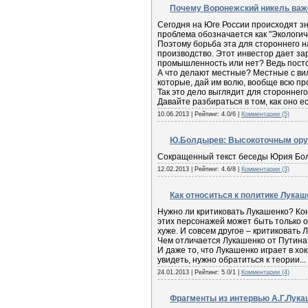
Почему Воронежский никель важ
Сегодня на Юге России происходят зн
проблема обозначается как "Экологич
Поэтому борьба эта для стороннего 
производство. Этот инвестор дает зар
промышленность или нет? Ведь постоя
А что делают местные? Местные с вил
которые, дай им волю, вообще всю п
Так это дело выглядит для стороннег
Давайте разбираться в том, как оно ес
10.06.2013
| Рейтинг: 4.0/6 |
Комментарии (5)
Ю.Болдырев: Высокоточным оруж
Сокращенный текст беседы Юрия Бол
12.02.2013
| Рейтинг: 4.6/8 |
Комментарии (3)
Как относиться к политике Лука
Нужно ли критиковать Лукашенко? Кон
этих персонажей может быть только о
хуже. И совсем другое – критиковать 
Чем отличается Лукашенко от Путина?
И даже то, что Лукашенко играет в хо
увидеть, нужно обратиться к теории...
24.01.2013
| Рейтинг: 5.0/1 |
Комментарии (4)
Фрагменты из интервью А.Г.Лукаш