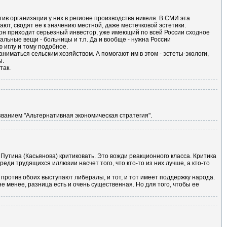
ив организации у них в регионе производства никеля. В СМИ эта
ют, сводят ее к значению местной, даже местечковой эстетики.
он приходит серьезный инвестор, уже имеющий по всей России сходное
иальные вещи - больницы и т.п. Да и вообще - нужна России
 иглу и тому подобное.
иматься сельским хозяйством. А помогают им в этом - эстеты-экологи,
ы.
так.
анием "Альтернативная экономическая стратегия".
Путина (Касьянова) критиковать. Это вожди реакционного класса. Критика
ди трудящихся иллюзии насчет того, что кто-то из них лучше, а кто-то
 против обоих выступают либералы, и тот, и тот имеет поддержку народа.
 не менее, разница есть и очень существенная. Но для того, чтобы ее