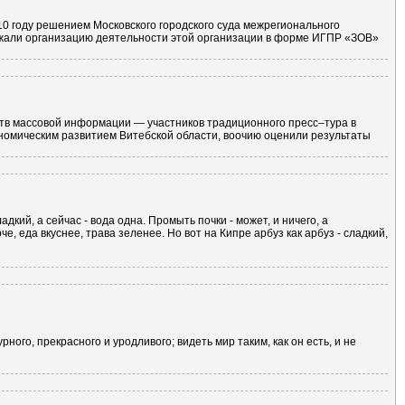
0 году решением Московского городского суда межрегионального
лжали организацию деятельности этой организации в форме ИГПР «ЗОВ»
тв массовой информации — участников традиционного пресс–тура в
номическим развитием Витебской области, воочию оценили результаты
дкий, а сейчас - вода одна. Промыть почки - может, и ничего, а
че, еда вкуснее, трава зеленее. Но вот на Кипре арбуз как арбуз - сладкий,
рного, прекрасного и уродливого; видеть мир таким, как он есть, и не