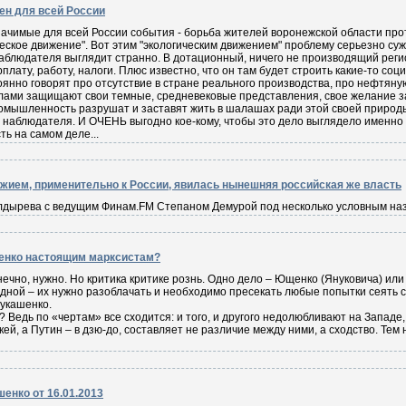
ен для всей России
ачимые для всей России события - борьба жителей воронежской области прот
еское движение". Вот этим "экологическим движением" проблему серьезно сужа
наблюдателя выглядит странно. В дотационный, ничего не производящий реги
плату, работу, налоги. Плюс известно, что он там будет строить какие-то соц
нно говорят про отсутствие в стране реального производства, про нефтяную
ами защищают свои темные, средневековые представления, свое желание зан
ромышленность разрушат и заставят жить в шалашах ради этой своей природ
о наблюдателя. И ОЧЕНЬ выгодно кое-кому, чтобы это дело выглядело именно 
ть на самом деле...
ием, применительно к России, явилась нынешняя российская же власть
дырева с ведущим Финам.FM Степаном Демурой под несколько условным назв
шенко настоящим марксистам?
ечно, нужно. Но критика критике рознь. Одно дело – Ющенко (Януковича) или 
дной – их нужно разоблачать и необходимо пресекать любые попытки сеять сре
Лукашенко.
 Ведь по «чертам» все сходится: и того, и другого недолюбливают на Западе,
ккей, а Путин – в дзю-до, составляет не различие между ними, а сходство. Тем
енко от 16.01.2013