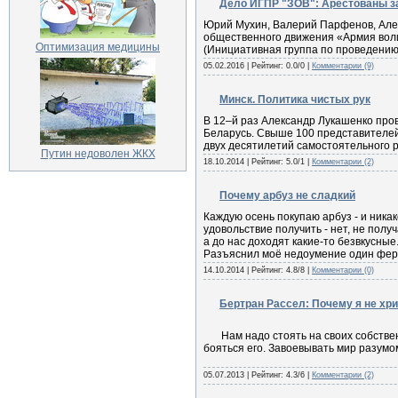
Дело ИГПР "ЗОВ": Арестованы з
Юрий Мухин, Валерий Парфенов, Алек
общественного движения «Армия воли
Оптимизация медицины
(Инициативная группа по проведению
05.02.2016
| Рейтинг: 0.0/0 |
Комментарии (9)
Минск. Политика чистых рук
В 12–й раз Александр Лукашенко про
Беларусь. Свыше 100 представителей
двух десятилетий самостоятельного 
Путин недоволен ЖКХ
18.10.2014
| Рейтинг: 5.0/1 |
Комментарии (2)
Почему арбуз не сладкий
Каждую осень покупаю арбуз - и никак
удовольствие получить - нет, не получ
а до нас доходят какие-то безвкусные
Разъяснил моё недоумение один ферм
14.10.2014
| Рейтинг: 4.8/8 |
Комментарии (0)
Бертран Рассел: Почему я не хр
Нам надо стоять на своих собственн
бояться его. Завоевывать мир разумо
05.07.2013
| Рейтинг: 4.3/6 |
Комментарии (2)