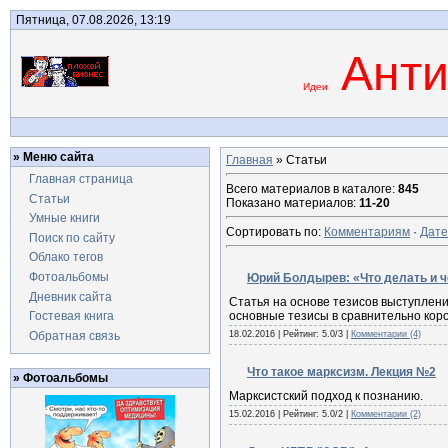
Пятница, 07.08.2026, 13:19
Анти
Идеи
» Меню сайта
Главная
» Статьи
Главная страница
Всего материалов в каталоге:
845
Статьи
Показано материалов:
11-20
Умные книги
Сортировать по:
Комментариям
·
Дате
Поиск по сайту
Облако тегов
Фотоальбомы
Юрий Болдырев: «Что делать и ч
Дневник сайта
Статья на основе тезисов выступлен
основные тезисы в сравнительно кор
Гостевая книга
Обратная связь
18.02.2016
| Рейтинг: 5.0/3 |
Комментарии (4)
Что такое марксизм. Лекция №2
» Фотоальбомы
Марксистский подход к познанию.
15.02.2016
| Рейтинг: 5.0/2 |
Комментарии (2)