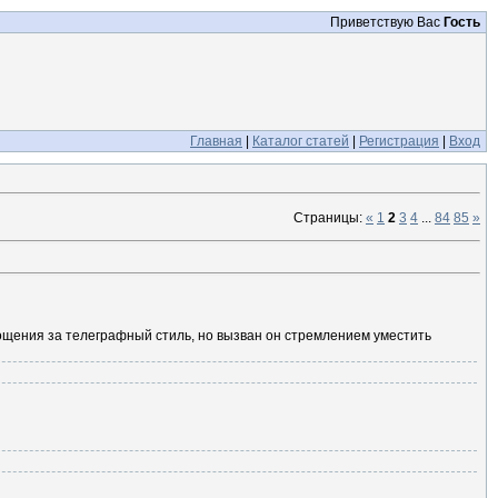
Приветствую Вас
Гость
Главная
|
Каталог статей
|
Регистрация
|
Вход
Страницы:
«
1
2
3
4
...
84
85
»
ощения за телеграфный стиль, но вызван он стремлением уместить