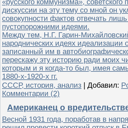
«русского коммунизма», советского 
дискуссии на эту тему со мной он ук
совокупности фактов отвечать лиш
пустопорожними идеями.
Между тем, Н.Г. Гарин-Михайловски
народнических идеях идеализации о
записанный им в автобиографическо
перескажу эту историю ради моих ч
которым и я когда-то был, имея сам
1880-х-1920-х гг.
СССР, история, анализ
|
Добавил:
P
Комментарии (2)
Американец о вредительств
Весной 1931 года, поработав в нап
решил провести короткий отпуск в Е