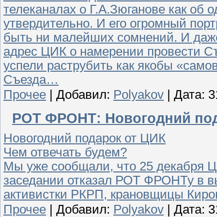
телеканалах о Г.А.Зюганове как об 
утвердительно. И его огромный портр
быть ни малейших сомнений. И даж
адрес ЦИК о намерении провести Съ
успели раструбить как якобы «само
Съезда…
Прочее
|
Добавил:
Polyakov
| Дата:
3
РОТ ФРОНТ: Новогодний под
Новогодний подарок от ЦИК
Чем отвечать будем?
Мы уже сообщали, что 25 декабря 
заседании отказал РОТ ФРОНТу в в
активистки РКРП, крановщицы Киров
Прочее
|
Добавил:
Polyakov
| Дата:
3