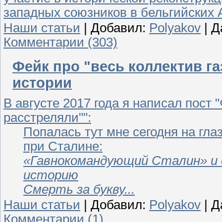
западных союзников в бельгийских А
Наши статьи
|
Добавил:
Polyakov
| Д
Комментарии (303)
Фейк про "весь коллектив г
истории
В августе 2017 года я написал пост 
расстреляли"":
Попалась тут мне сегодня на гл
при Сталине:
«Гавнокомандующий Сталин» и 
историю
Смерть за букву...
Наши статьи
|
Добавил:
Polyakov
| Д
Комментарии (1)