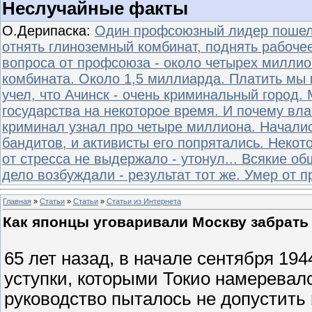
Неслучайные факты
О.Дерипаска:
Один профсоюзный лидер пошел 
отнять глиноземный комбинат, поднять рабочее
вопроса от профсоюза - около четырех миллио
комбината. Около 1,5 миллиарда. Платить мы 
учел, что Ачинск - очень криминальный город
государства на некоторое время. И почему вла
криминал узнал про четыре миллиона. Началис
бандитов, и активисты его попрятались. Некот
от стресса не выдержало - утонул... Всякие о
дело возбуждали - результат тот же. Умер от п
Главная
»
Статьи
»
Статьи
»
Статьи из Интернета
Как японцы уговаривали Москву забрать
65 лет назад, в начале сентября 19
уступки, которыми Токио намеревал
руководство пыталось не допустить