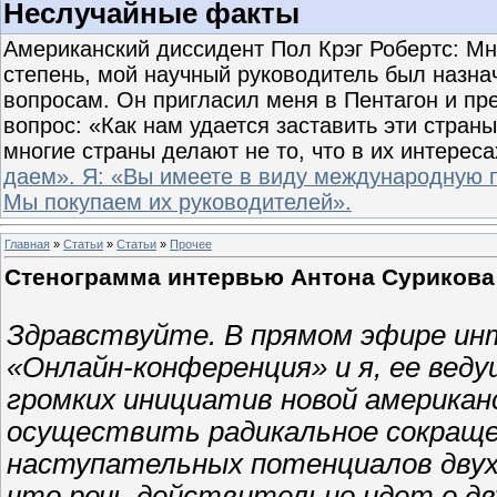
Неслучайные факты
Американский диссидент Пол Крэг Робертс: Мно
степень, мой научный руководитель был наз
вопросам. Он пригласил меня в Пентагон и пр
вопрос: «Как нам удается заставить эти страны
многие страны делают не то, что в их интереса
даем». Я: «Вы имеете в виду международную 
Мы покупаем их руководителей».
Главная
»
Статьи
»
Статьи
»
Прочее
Стенограмма интервью Антона Сурикова
Здравствуйте. В прямом эфире ин
«Онлайн-конференция» и я, ее веду
громких инициатив новой америка
осуществить радикальное сокраще
наступательных потенциалов двух 
что речь действительно идет о дв