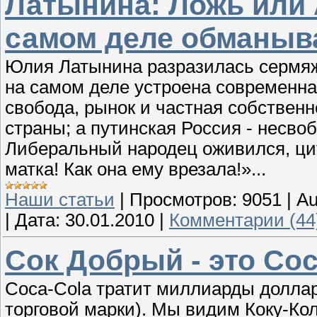
Латынина: Ложь или 
самом деле обманыв
Юлия Латынина разразилась сермяж
на самом деле устроена современна
свобода, рынок и частная собственно
страны; а путинская Россия - несв
Либеральный народец оживился, цит
матка! Как она ему врезала!»...
Наши статьи
|
Просмотров:
9051
|
Au
|
Дата:
30.01.2010
|
Комментарии (44
Сок Добрый - это Coc
Coca-Cola тратит миллиарды доллар
торговой марки). Мы видим Коку-Ко