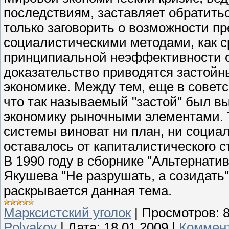
последствиям, заставляет обратитьс
только заговорить о возможности п
социалистическими методами, как ср
принципиальной неэффективности с
доказательство приводятся застойн
экономике. Между тем, еще в совет
что так называемый "застой" был 
экономику рыночными элементами. Т
системы виноват ни план, ни социал
оставалось от капиталистического с
В 1990 году в сборнике "Альтернат
Якушева "Не разрушать, а созидать"
раскрывается данная тема.
Марксистский уголок
|
Просмотров:
Polyakov
|
Дата:
18.01.2009
|
Коммент