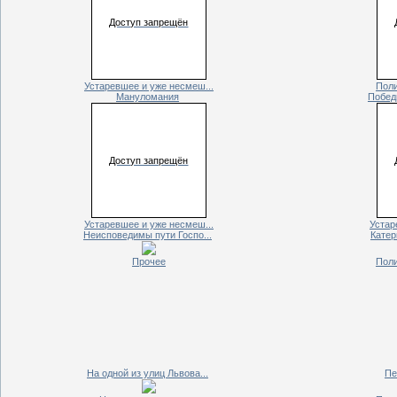
Доступ запрещён
Устаревшее и уже несмеш...
Поли
Мануломания
Побед
Доступ запрещён
Устаревшее и уже несмеш...
Устар
Неисповедимы пути Госпо...
Катер
Прочее
Поли
На одной из улиц Львова...
Пе