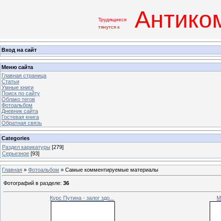
Антико
Трудящиеся
тянутся к
Вход на сайт
Меню сайта
Главная страница
Статьи
Умные книги
Поиск по сайту
Облако тегов
Фотоальбом
Дневник сайта
Гостевая книга
Обратная связь
Categories
Раздел карикатуры
[279]
Серьезное
[93]
Главная
»
Фотоальбом
» Самые комментируемые материалы
Фотографий в разделе
:
36
Курс Путина - залог здо...
М