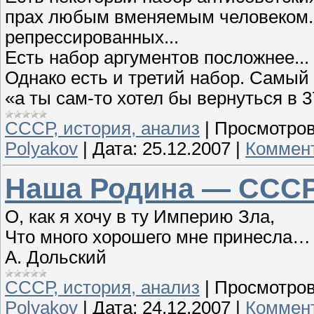
прах любым вменяемым человеком. 
репрессированных...
Есть набор аргументов посложнее...
Однако есть и третий набор. Самый
«а ты сам-то хотел бы вернуться в 3
СССР, история, анализ
|
Просмотров
Polyakov
|
Дата:
25.12.2007
|
Коммент
Наша Родина — ССС
О, как я хочу в ту Империю Зла,
Что много хорошего мне принесла…
А. Дольский
СССР, история, анализ
|
Просмотров
Polyakov
|
Дата:
24.12.2007
|
Коммент