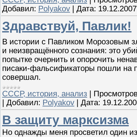
Добавил:
Polyakov
|
Дата:
19.12.2007
Здравствуй, Павлик!
В истории с Павликом Морозовым з
и неизвращённого сознания: это уби
попытке очернить и опорочить нена
писаки-фальсификаторы пошли на по
совершал.
СССР, история, анализ
|
Просмотров
|
Добавил:
Polyakov
|
Дата:
19.12.20
В защиту марксизма
Но однажды меня просветил один и