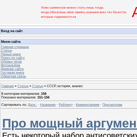
А
Хомо сапиенсом можно стать лишь тогда,
когда обогатишь свою память знанием всех тех богатств,
которые содержатся на
Вход на сайт
Меню сайта
Главная страница
Статьи
Умные книги
Поиск по сайту
Облако тегов
Фотоальбом
Дневник сайта
Гостевая книга
Обратная связь
Главная
»
Статьи
»
Статьи
» СССР, история, анализ
В категории материалов
:
156
Показано материалов
:
151-156
Сортировать по
:
Дате
·
Названию
·
Рейтингу
·
Комментариям
·
Просмотрам
Про мощный аргумен
Есть некоторый набор антисоветских